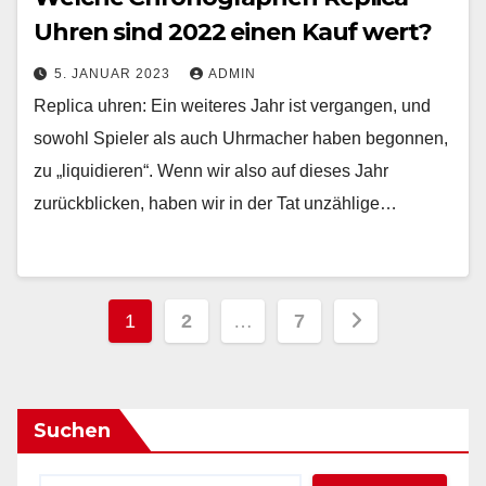
Uhren sind 2022 einen Kauf wert?
5. JANUAR 2023
ADMIN
Replica uhren: Ein weiteres Jahr ist vergangen, und
sowohl Spieler als auch Uhrmacher haben begonnen,
zu „liquidieren“. Wenn wir also auf dieses Jahr
zurückblicken, haben wir in der Tat unzählige…
Seitennummerierung
1
2
…
7
der
Beiträge
Suchen