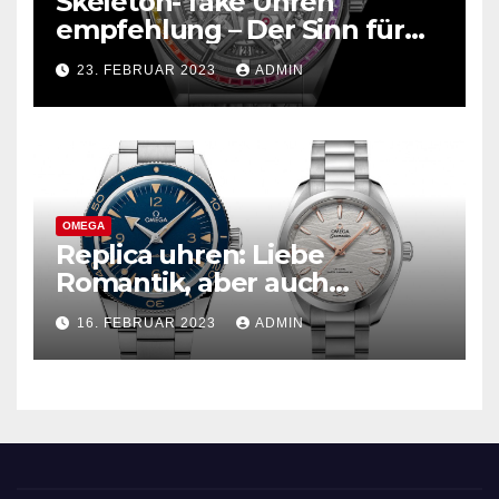
Skeleton- fake Uhren
empfehlung – Der Sinn für
Design ist überwältigend!
23. FEBRUAR 2023
ADMIN
OMEGA
Replica uhren: Liebe
Romantik, aber auch
praktisch, empfohlen für den
16. FEBRUAR 2023
ADMIN
täglichen Gebrauch