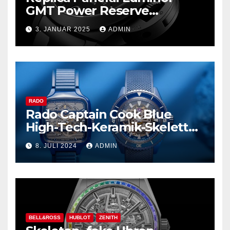
GMT Power Reserve
Ceramica und mehr
3. JANUAR 2025
ADMIN
RADO
Rado Captain Cook Blue
High-Tech-Keramik-Skelett
und mehr
8. JULI 2024
ADMIN
BELL&ROSS
HUBLOT
ZENITH