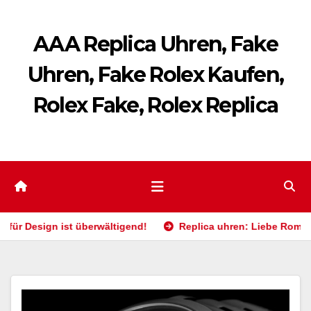
Zum
Inhalt
AAA Replica Uhren, Fake
springen
Uhren, Fake Rolex Kaufen,
Rolex Fake, Rolex Replica
st überwältigend!
Replica uhren: Liebe Romantik, aber auc