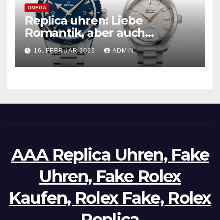
OMEGA
Replica uhren: Liebe
Romantik, aber auch
praktisch, empfohlen für den
16. FEBRUAR 2023
ADMIN
täglichen Gebrauch
AAA Replica Uhren, Fake
Uhren, Fake Rolex
Kaufen, Rolex Fake, Rolex
Replica