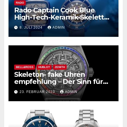
RADO
Rado Captain Cook Blue
High-Tech-Keramik-Skelett
und mehr
8. JULI 2024
ADMIN
BELL&ROSS
HUBLOT
ZENITH
Skeleton- fake Uhren
empfehlung – Der Sinn für
Design ist überwältigend!
23. FEBRUAR 2023
ADMIN