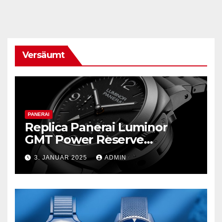
Versäumt
PANERAI
Replica Panerai Luminor
GMT Power Reserve
Ceramica und mehr
3. JANUAR 2025
ADMIN