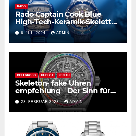
RADO
Rado Captain Cook Blue
High-Tech-Keramik-Skelett
und mehr
8. JULI 2024
ADMIN
BELL&ROSS
HUBLOT
ZENITH
Skeleton- fake Uhren
empfehlung – Der Sinn für
Design ist überwältigend!
23. FEBRUAR 2023
ADMIN