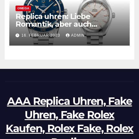
OMEGA
Replica uhren: Liebe
Romantik, aber auch
praktisch, empfohlen für den
16. FEBRUAR 2023
ADMIN
täglichen Gebrauch
AAA Replica Uhren, Fake
Uhren, Fake Rolex
Kaufen, Rolex Fake, Rolex