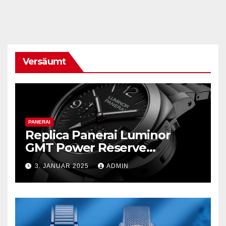
Versäumt
PANERAI
Replica Panerai Luminor
GMT Power Reserve
Ceramica und mehr
3. JANUAR 2025
ADMIN