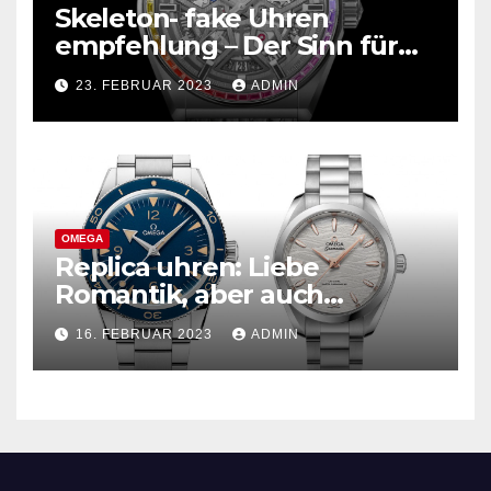
Skeleton- fake Uhren
empfehlung – Der Sinn für
Design ist überwältigend!
23. FEBRUAR 2023
ADMIN
OMEGA
Replica uhren: Liebe
Romantik, aber auch
praktisch, empfohlen für den
16. FEBRUAR 2023
ADMIN
täglichen Gebrauch