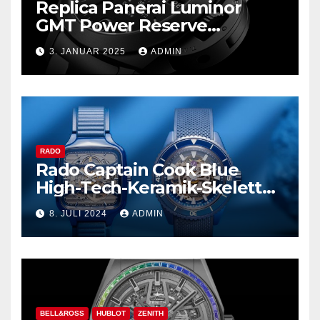
Replica Panerai Luminor
GMT Power Reserve
Ceramica und mehr
3. JANUAR 2025
ADMIN
RADO
Rado Captain Cook Blue
High-Tech-Keramik-Skelett
und mehr
8. JULI 2024
ADMIN
BELL&ROSS
HUBLOT
ZENITH