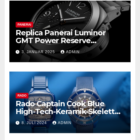
PANERAI
Replica Panerai Luminor
GMT Power Reserve
Ceramica und mehr
3. JANUAR 2025
ADMIN
RADO
Rado Captain Cook Blue
High-Tech-Keramik-Skelett
und mehr
8. JULI 2024
ADMIN