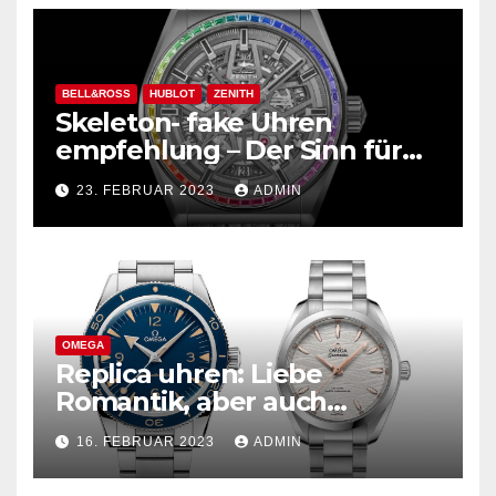
BELL&ROSS
HUBLOT
ZENITH
Skeleton- fake Uhren
empfehlung – Der Sinn für
Design ist überwältigend!
23. FEBRUAR 2023
ADMIN
OMEGA
Replica uhren: Liebe
Romantik, aber auch
praktisch, empfohlen für den
16. FEBRUAR 2023
ADMIN
täglichen Gebrauch