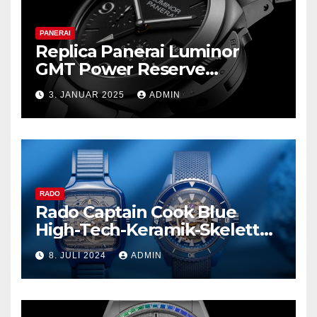
PANERAI
Replica Panerai Luminor
GMT Power Reserve
Ceramica und mehr
3. JANUAR 2025
ADMIN
RADO
Rado Captain Cook Blue
High-Tech-Keramik-Skelett
und mehr
8. JULI 2024
ADMIN