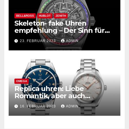
BELL&ROSS
HUBLOT
ZENITH
Skeleton- fake Uhren
empfehlung – Der Sinn für
Design ist überwältigend!
23. FEBRUAR 2023
ADMIN
OMEGA
Replica uhren: Liebe
Romantik, aber auch
praktisch, empfohlen für den
16. FEBRUAR 2023
ADMIN
täglichen Gebrauch