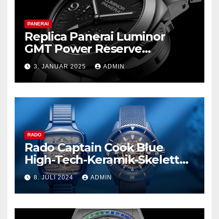
PANERAI
Replica Panerai Luminor
GMT Power Reserve
Ceramica und mehr
3. JANUAR 2025
ADMIN
RADO
Rado Captain Cook Blue
High-Tech-Keramik-Skelett
und mehr
8. JULI 2024
ADMIN