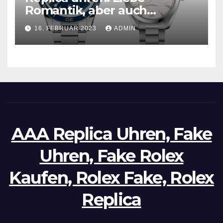
Romantik, aber auch
praktisch, empfohlen für den
16. FEBRUAR 2023
ADMIN
täglichen Gebrauch
AAA Replica Uhren, Fake
Uhren, Fake Rolex
Kaufen, Rolex Fake, Rolex
Replica