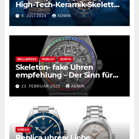
High-Tech-Keramik-Skelett
und mehr
8. JULI 2024
ADMIN
BELL&ROSS
HUBLOT
ZENITH
Skeleton- fake Uhren
empfehlung – Der Sinn für
Design ist überwältigend!
23. FEBRUAR 2023
ADMIN
OMEGA
Replica uhren: Liebe