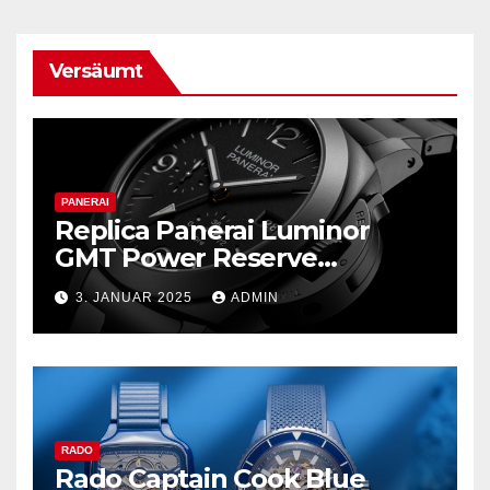
Versäumt
PANERAI
Replica Panerai Luminor
GMT Power Reserve
Ceramica und mehr
3. JANUAR 2025
ADMIN
RADO
Rado Captain Cook Blue