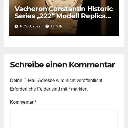
Vacheron Constantin Historic
Series „222“ Modell Replica
Uhren – Ungeöffnet „Antik“
NOV. 3, 2022
ADMIN
Schreibe einen Kommentar
Deine E-Mail-Adresse wird nicht veröffentlicht.
Erforderliche Felder sind mit
*
markiert
Kommentar
*