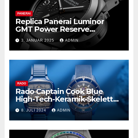
PANERAI
Replica Panerai Luminor
GMT Power Reserve
Ceramica und mehr
3. JANUAR 2025
ADMIN
RADO
Rado Captain Cook Blue
High-Tech-Keramik-Skelett
und mehr
8. JULI 2024
ADMIN