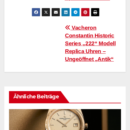
Beitragsnavigation
Vacheron
Constantin Historic
Series „222“ Modell
Replica Uhren –
Ungeöffnet „Antik“
Ähnliche Beiträge