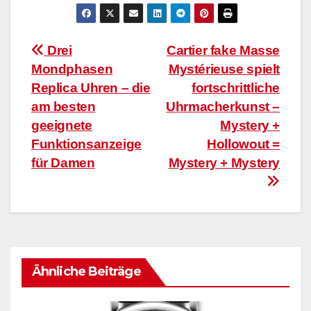
Beitragsnavigation
Drei
Cartier fake Masse
Mondphasen
Mystérieuse spielt
Replica Uhren – die
fortschrittliche
am besten
Uhrmacherkunst –
geeignete
Mystery +
Funktionsanzeige
Hollowout =
für Damen
Mystery + Mystery
Ähnliche Beiträge