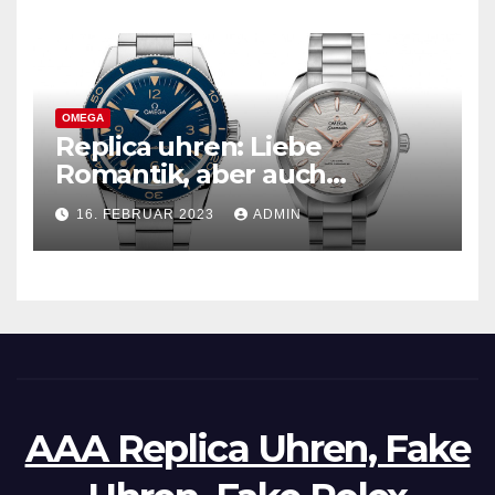
OMEGA
Replica uhren: Liebe
Romantik, aber auch
praktisch, empfohlen für den
16. FEBRUAR 2023
ADMIN
täglichen Gebrauch
AAA Replica Uhren, Fake