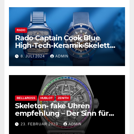
RADO
Rado Captain Cook Blue
High-Tech-Keramik-Skelett
und mehr
8. JULI 2024
ADMIN
BELL&ROSS
HUBLOT
ZENITH
Skeleton- fake Uhren
empfehlung – Der Sinn für
Design ist überwältigend!
23. FEBRUAR 2023
ADMIN