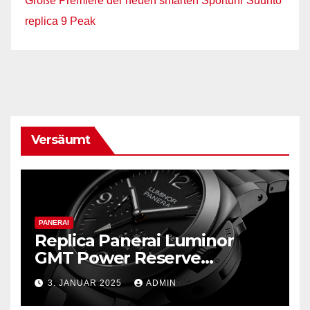
Große Premiere der neuen smarten Sportuhr Suunto
replica 9 Peak
Versäumt
PANERAI
Replica Panerai Luminor
GMT Power Reserve
Ceramica und mehr
3. JANUAR 2025
ADMIN