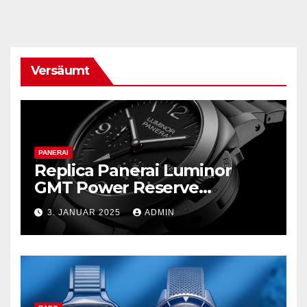
Versäumt
PANERAI
Replica Panerai Luminor
GMT Power Reserve
Ceramica und mehr
3. JANUAR 2025
ADMIN