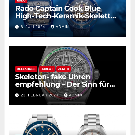
RADO
Rado Captain Cook Blue
High-Tech-Keramik-Skelett
und mehr
8. JULI 2024
ADMIN
BELL&ROSS
HUBLOT
ZENITH
Skeleton- fake Uhren
empfehlung – Der Sinn für
Design ist überwältigend!
23. FEBRUAR 2023
ADMIN