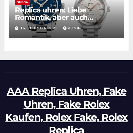
OMEGA
Replica uhren: Liebe
Romantik, aber auch
praktisch, empfohlen für den
16. FEBRUAR 2023
ADMIN
täglichen Gebrauch
AAA Replica Uhren, Fake
Uhren, Fake Rolex
Kaufen, Rolex Fake, Rolex
Replica