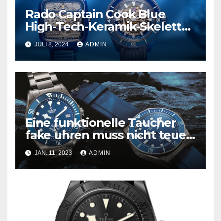
Rado Captain Cook Blue
High-Tech-Keramik-Skelett
und mehr
JULI 8, 2024
ADMIN
Eine funktionelle Taucher
fake uhren muss nicht teuer
sein
JAN. 11, 2023
ADMIN