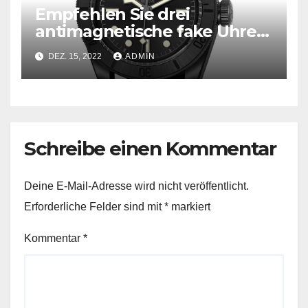
Empfehlen Sie drei
antimagnetische fake Uhren
zum gleichen Preis?
DEZ. 15, 2022
ADMIN
Schreibe einen Kommentar
Deine E-Mail-Adresse wird nicht veröffentlicht.
Erforderliche Felder sind mit
*
markiert
Kommentar
*