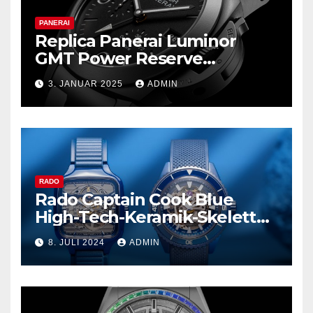
PANERAI
Replica Panerai Luminor
GMT Power Reserve
Ceramica und mehr
3. JANUAR 2025
ADMIN
RADO
Rado Captain Cook Blue
High-Tech-Keramik-Skelett
und mehr
8. JULI 2024
ADMIN