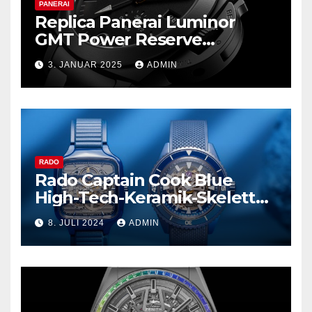
PANERAI
Replica Panerai Luminor
GMT Power Reserve
Ceramica und mehr
3. JANUAR 2025
ADMIN
RADO
Rado Captain Cook Blue
High-Tech-Keramik-Skelett
und mehr
8. JULI 2024
ADMIN