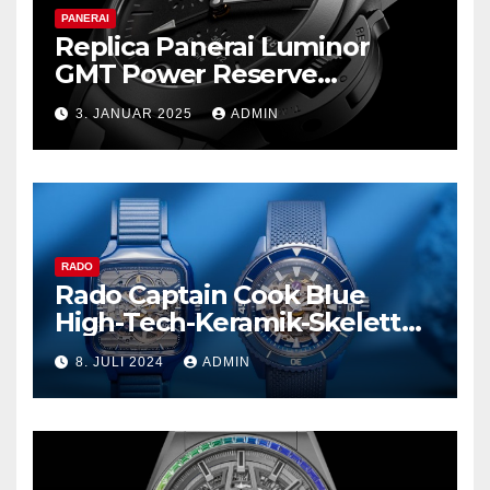
PANERAI
Replica Panerai Luminor
GMT Power Reserve
Ceramica und mehr
3. JANUAR 2025
ADMIN
RADO
Rado Captain Cook Blue
High-Tech-Keramik-Skelett
und mehr
8. JULI 2024
ADMIN