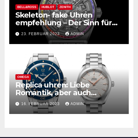
BELL&ROSS
HUBLOT
ZENITH
Skeleton- fake Uhren
empfehlung – Der Sinn für
Design ist überwältigend!
23. FEBRUAR 2023
ADMIN
OMEGA
Replica uhren: Liebe
Romantik, aber auch
praktisch, empfohlen für den
16. FEBRUAR 2023
ADMIN
täglichen Gebrauch