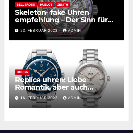
BELL&ROSS
HUBLOT
ZENITH
Skeleton- fake Uhren
empfehlung – Der Sinn für
Design ist überwältigend!
23. FEBRUAR 2023
ADMIN
OMEGA
Replica uhren: Liebe
Romantik, aber auch
praktisch, empfohlen für den
16. FEBRUAR 2023
ADMIN
täglichen Gebrauch