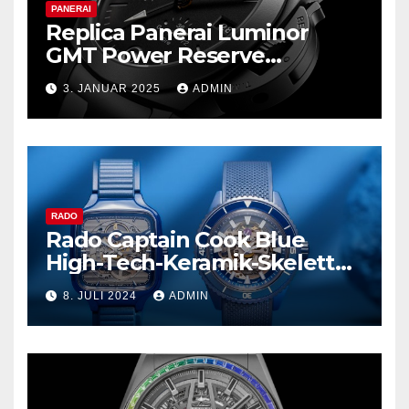
PANERAI
Replica Panerai Luminor
GMT Power Reserve
Ceramica und mehr
3. JANUAR 2025
ADMIN
RADO
Rado Captain Cook Blue
High-Tech-Keramik-Skelett
und mehr
8. JULI 2024
ADMIN