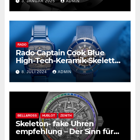
3. JANUAR 2025
ADMIN
RADO
Rado Captain Cook Blue
High-Tech-Keramik-Skelett
und mehr
8. JULI 2024
ADMIN
BELL&ROSS
HUBLOT
ZENITH
Skeleton- fake Uhren
empfehlung – Der Sinn für
Design ist überwältigend!